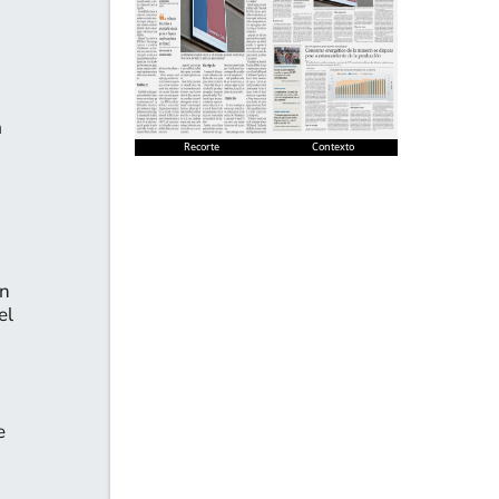
a
Recorte
Contexto
an
el
e