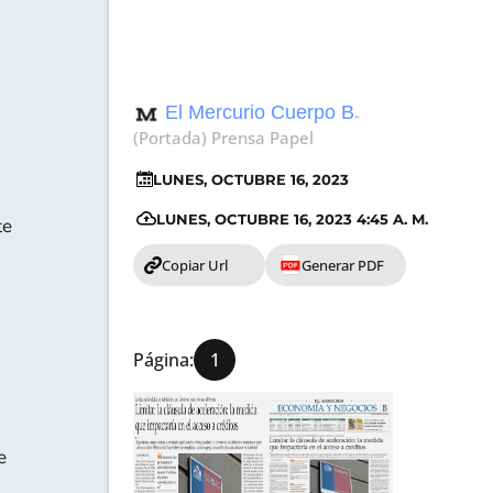
El Mercurio Cuerpo B
Página:
-
(Portada) Prensa Papel
1
LUNES, OCTUBRE 16, 2023
LUNES, OCTUBRE 16, 2023 4:45 A. M.
te
Copiar Url
Generar PDF
Página:
1
e